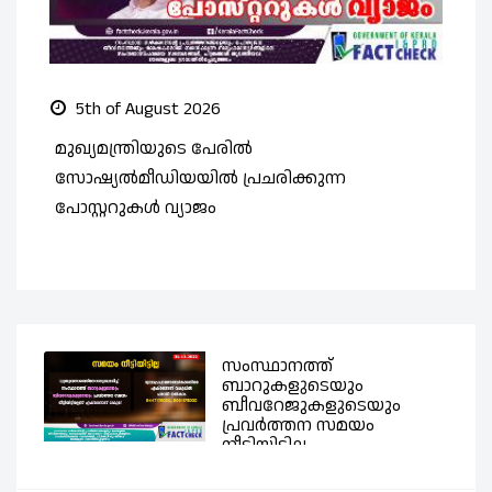
5th of August 2026
മുഖ്യമന്ത്രിയുടെ പേരിൽ
സ
സോഷ്യൽമീഡിയയിൽ പ്രചരിക്കുന്ന
ത
പോസ്റ്ററുകൾ വ്യാജം
സംസ്ഥാനത്ത്
ബാറുകളുടെയും
ബീവറേജുകളുടെയും
പ്രവര്‍ത്തന സമയം
നീട്ടിയിട്ടില്ല -...