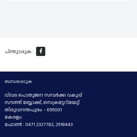
പിന്തുടരുക :
ബന്ധപ്പെടുക
വിവര പൊതുജന സമ്പര്‍ക്ക വകുപ്പ്
സൗത്ത് ബ്ലോക്ക്, സെക്രട്ടേറിയേറ്റ്
തിരുവനന്തപുരം - 695001
കേരളം
ഫോണ്‍ : 0471 2327782, 2518443