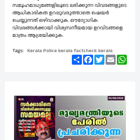
സമൂഹമാധ്യമങ്ങളിലൂടെ ലഭിക്കുന്ന വിവരങ്ങളുടെ
ആധികാരികത ഉറപ്പുവരുത്താതെ ഷെയർ
ചെയ്യുന്നത് ഒഴിവാക്കുക. ഔദ്യോഗിക
വിവരങ്ങൾക്കായി വിശ്വസനീയമായ ഉറവിടങ്ങളെ
മാത്രം ആശ്രയിക്കുക.
Tags:
Kerala Police
kerala
factcheck kerala
Share
Facebook
Twitter
Email
What