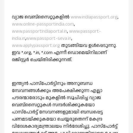
വ്യാജ വെബ്‌സൈറ്റുകളില്‍
www.indiapassport.org
,
www.online-passportindia.com
,
www.passportindiaportal.in
,
www.passport-
india.in
,
www.passport-seva.in
,
www.applypassport.org
തുടങ്ങിയവ ഉള്‍പ്പെടുന്നു.
ഇവ *.org, *.in, *.com എന്നീ ഡൊമെയ്‌നിലാണ്
രജിസ്റ്റര്‍ ചെയ്തിരിക്കുന്നത്.
ഇന്ത്യൻ പാസ്‌പോർട്ടിനും അനുബന്ധ
സേവനങ്ങൾക്കും അപേക്ഷിക്കുന്ന എല്ലാ
പൗരന്മാരോടും മുകളിൽ സൂചിപ്പിച്ച വ്യാജ
വെബ്‌സൈറ്റുകൾ സന്ദർശിക്കുകയോ
പാസ്‌പോർട്ട് സേവനങ്ങളുമായി ബന്ധപ്പെട്ട
പണമടയ്ക്കുകയോ ചെയ്യരുതെന്ന് കേന്ദ്ര
വിദേശകാര്യമന്ത്രാലയം നിർദേശിച്ചു. പാസ്‌പോർട്ട്