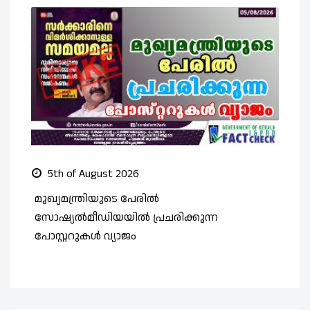
5th of August 2026
മുഖ്യമന്ത്രിയുടെ പേരിൽ
സ
സോഷ്യൽമീഡിയയിൽ പ്രചരിക്കുന്ന
ത
പോസ്റ്ററുകൾ വ്യാജം