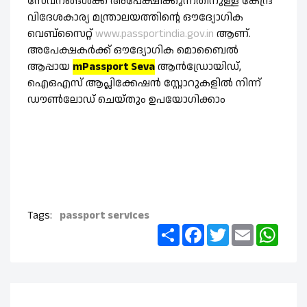
സേവനങ്ങൾക്ക് അപേക്ഷിക്കുന്നതിനുള്ള കേന്ദ്ര
വിദേശകാര്യ മന്ത്രാലയത്തിന്റെ ഔദ്യോഗിക
വെബ്‌സൈറ്റ്
www.passportindia.gov.in
ആണ്.
അപേക്ഷകർക്ക് ഔദ്യോഗിക മൊബൈൽ
ആപ്പായ
mPassport Seva
ആൻഡ്രോയിഡ്,
ഐഒഎസ് ആപ്ലിക്കേഷൻ സ്റ്റോറുകളിൽ നിന്ന്
ഡൗൺലോഡ് ചെയ്തും ഉപയോഗിക്കാം
Tags:
passport services
Share
Facebook
Twitter
Email
What