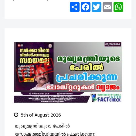
Share
Facebook
Twitter
Email
What
5th of August 2026
മുഖ്യമന്ത്രിയുടെ പേരിൽ
സ
സോഷ്യൽമീഡിയയിൽ പ്രചരിക്കുന്ന
ത