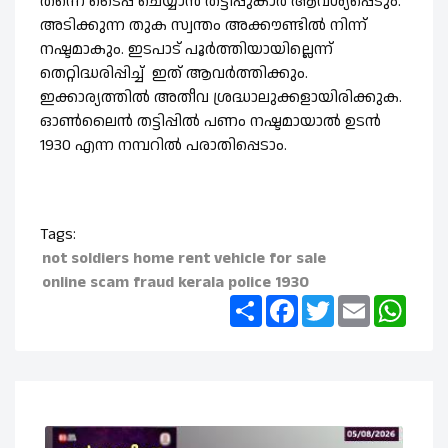
തന്നെ ടൈപ്പ് ചെയ്യാന്‍ തട്ടിപ്പുകാര്‍ ആവശ്യപ്പെടും.
അടിക്കുന്ന തുക സ്വന്തം അക്കൗണ്ടില്‍ നിന്ന്
നഷ്ടമാകും. ഇടപാട് പൂര്‍ത്തിയായില്ലെന്ന്
തെറ്റിദ്ധരിപ്പിച്ച് ഇത് ആവര്‍ത്തിക്കും.
ഇക്കാര്യത്തില്‍ അതീവ ശ്രദ്ധാലുക്കളായിരിക്കുക.
ഓണ്‍ലൈന്‍ തട്ടിപ്പില്‍ പണം നഷ്ടമായാല്‍ ഉടന്‍
1930 എന്ന നമ്പറില്‍ പരാതിപ്പെടാം.
Tags:
not soldiers
home rent
vehicle for sale
online scam
fraud
kerala police
1930
Share
Facebook
Twitter
Email
What