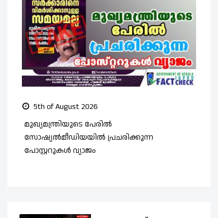
5th of August 2026
മുഖ്യമന്ത്രിയുടെ പേരിൽ
സ
സോഷ്യൽമീഡിയയിൽ പ്രചരിക്കുന്ന
ത
പോസ്റ്ററുകൾ വ്യാജം