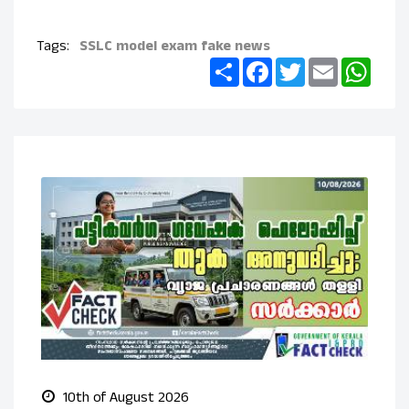
Tags:
SSLC model exam
fake news
Share
Facebook
Twitter
Email
What
10th of August 2026