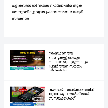
പട്ടികവർഗ ഗവേഷക ഫെലോഷിപ്പ് തുക
മ
അനുവദിച്ചു; വ്യാജ പ്രചാരണങ്ങൾ തള്ളി
സ
സർക്കാർ
പ
സംസ്ഥാനത്ത്
ബാറുകളുടെയും
ബീവറേജുകളുടെയും
പ്രവര്‍ത്തന സമയം
നീട്ടിയിട്ടില്ല -...
വയനാട്: സംസ്കാരത്തിന്
10,000 രൂപ നൽകിയത്
ബന്ധുക്കൾക്ക്