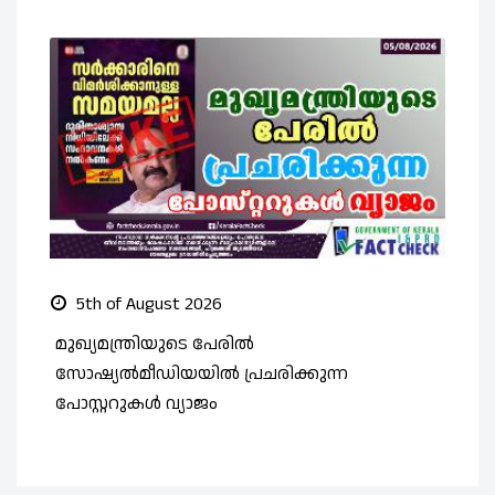
5th of August 2026
മുഖ്യമന്ത്രിയുടെ പേരിൽ
സ
സോഷ്യൽമീഡിയയിൽ പ്രചരിക്കുന്ന
ത
പോസ്റ്ററുകൾ വ്യാജം