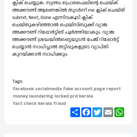
ക്ലിക് ചെയ്യുക. സ്വന്തം പ്രൊഫൈലിന്റെ ഫെയ്ക്
അക്കൗണ്ട് ആണെങ്കില്‍ തുടര്‍ന്ന് me ക്ലിക് ചെയ്ത്
submit, Next, Done എന്നിവകൂടി ക്ലിക്
ചെയ്തുകഴിഞ്ഞാല്‍ ഫെയ്സ്ബുക്ക് വ്യാജ
അക്കൗണ്ട് റിപ്പോര്‍ട്ടിങ് പൂര്‍ത്തിയാകും. വ്യാജ
അക്കൗണ്ട് ശ്രദ്ധയില്‍പ്പെട്ടയുടന്‍ പേജ് റിപ്പോര്‍ട്ട്
ചെയ്യാന്‍ സാധിച്ചാല്‍ തട്ടിപ്പുകളുടെ വ്യാപ്തി
കുറയ്ക്കാന്‍ സാധിക്കും.
Tags:
facebook
socialmedia
fake account
page report
money laundering
locked
prd kerala
fact check kerala
fraud
Share
Facebook
Twitter
Email
What