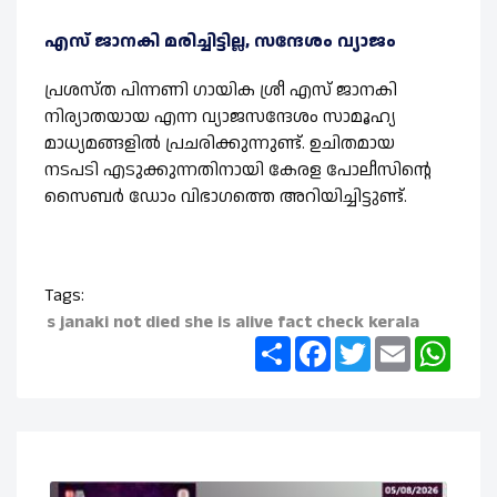
എസ് ജാനകി മരിച്ചിട്ടില്ല, സന്ദേശം വ്യാജം
പ്രശസ്ത പിന്നണി ഗായിക ശ്രീ എസ് ജാനകി
നിര്യാതയായ എന്ന വ്യാജസന്ദേശം സാമൂഹ്യ
മാധ്യമങ്ങളില്‍ പ്രചരിക്കുന്നുണ്ട്. ഉചിതമായ
നടപടി എടുക്കുന്നതിനായി കേരള പോലീസിന്റെ
സൈബര്‍ ഡോം വിഭാഗത്തെ അറിയിച്ചിട്ടുണ്ട്.
Tags:
s janaki not died
she is alive
fact check kerala
Share
Facebook
Twitter
Email
What