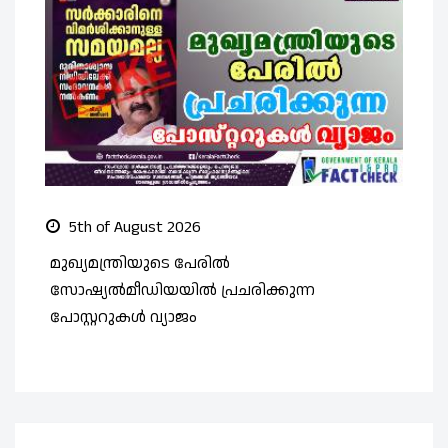
5th of August 2026
മുഖ്യമന്ത്രിയുടെ പേരിൽ
സ
സോഷ്യൽമീഡിയയിൽ പ്രചരിക്കുന്ന
ത
പോസ്റ്ററുകൾ വ്യാജം