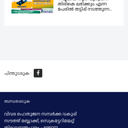
തിരികെ ലഭിക്കും എന്ന
പേരിൽ തട്ടിപ്പ് നടത്തുന്ന...
പിന്തുടരുക :
ബന്ധപ്പെടുക
വിവര പൊതുജന സമ്പര്‍ക്ക വകുപ്പ്
സൗത്ത് ബ്ലോക്ക്, സെക്രട്ടേറിയേറ്റ്
തിരുവനന്തപുരം - 695001