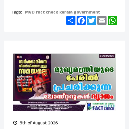
Tags:
MVD
fact check
kerala government
Share
Facebook
Twitter
Email
What
5th of August 2026