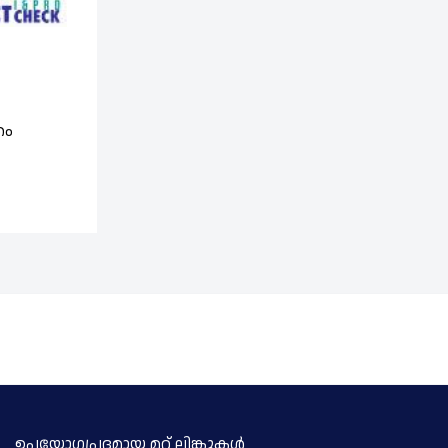
28th of July 2026
കെ.എസ്.ആർ.ടി.സിയിൽ ജൂലായ് 27ന് സർവീസ
തം
വ്യാപകമായി റദ്ദാക്കിയെന്ന പ്രചാരണം തെറ്റ്‌
ഉപയോഗപ്രദമായ മറ്റ് ലിങ്കുകള്‍