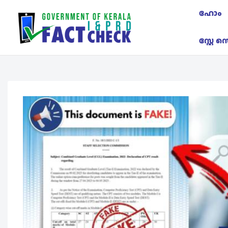
ഹോം
സ്റ്റേ