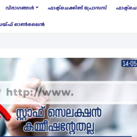
വിഭാഗങ്ങള്‍
ഫാക്ട്‌ചെക്കിങ് പ്രോസസ്
ഫാക്ട്‌ച
 സെയ്ഫ് ഓണ്‍ലൈന്‍