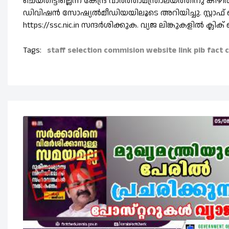
ചെയ്തിട്ടില്ലെന്ന് കേന്ദ്ര വാര്‍ത്താമന്ത്രാലയത്തിനു കീഴി
ഡിവിഷന്‍ സോഷ്യല്‍മീഡിയയിലൂടെ അറിയിച്ചു. സ്റ്റാഫ് 
https://ssc.nic.in സന്ദര്‍ശിക്കുക. വ്യജ ലിങ്കുകളില്‍ 
Tags:
staff selection commision
website
link
pib fact 