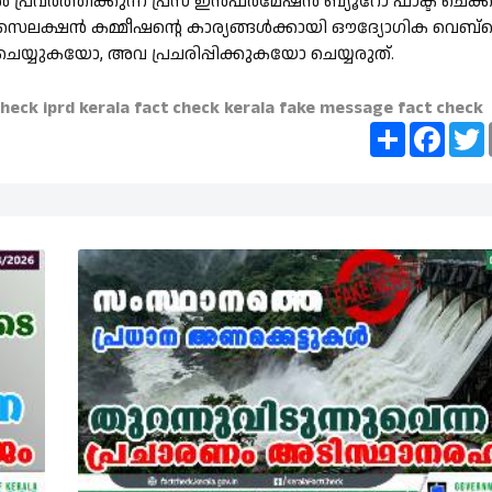
ല്‍ പ്രവര്‍ത്തിക്കുന്ന പ്രസ് ഇന്‍ഫര്‍മേഷന്‍ ബ്യൂറോ ഫാക്ട് ചെക്ക
സെലക്ഷന്‍ കമ്മീഷന്റെ കാര്യങ്ങള്‍ക്കായി ഔദ്യോഗിക വെബ്സ
ക്ലിക് ചെയ്യുകയോ, അവ പ്രചരിപ്പിക്കുകയോ ചെയ്യരുത്.
check
iprd kerala
fact check kerala
fake message
fact check
Share
Faceb