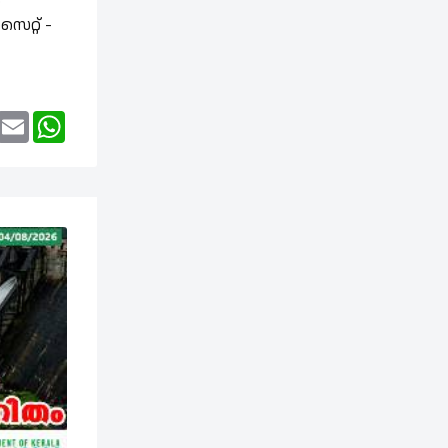
്
ൈറ്റ് -
ook
Twitter
Email
WhatsApp