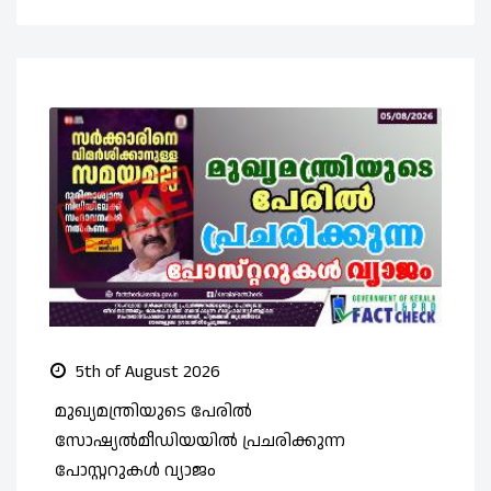
5th of August 2026
മുഖ്യമന്ത്രിയുടെ പേരിൽ
സ
സോഷ്യൽമീഡിയയിൽ പ്രചരിക്കുന്ന
ത
പോസ്റ്ററുകൾ വ്യാജം