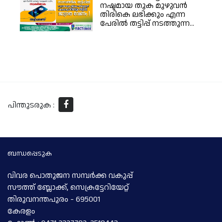
നഷ്ടമായ തുക മുഴുവൻ
തിരികെ ലഭിക്കും എന്ന
പേരിൽ തട്ടിപ്പ് നടത്തുന്ന...
പിന്തുടരുക :
ബന്ധപ്പെടുക
വിവര പൊതുജന സമ്പര്‍ക്ക വകുപ്പ്
സൗത്ത് ബ്ലോക്ക്, സെക്രട്ടേറിയേറ്റ്
തിരുവനന്തപുരം - 695001
കേരളം