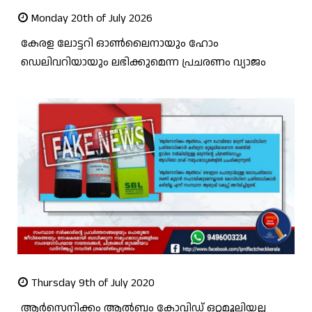
Monday 20th of July 2026
കേരള ലോട്ടറി ഓൺലൈനായും ഹോം
ഡെലിവറിയായും ലഭിക്കുമെന്ന പ്രചരണം വ്യാജം
Thursday 9th of July 2020
ആര്‍സെനിക്കം ആല്‍ബം കോവിഡ് ഒറ്റമൂലിയല്ല