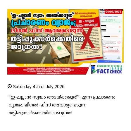
Saturday 4th of July 2026
"ഇ-ചല്ലാൻ സ്വയം അടയ്ക്കരുത്" എന്ന പ്രചാരണം
വ്യാജം; ലീഗൽ ഫീസ് ആവശ്യപ്പെടുന്ന
തട്ടിപ്പുകാർക്കെതിരെ ജാഗ്രത!